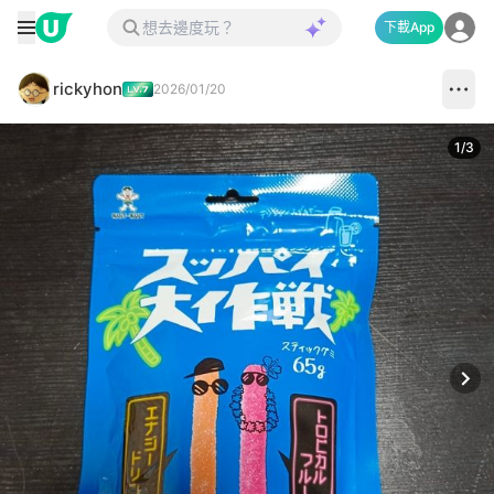
下載App
rickyhon
2026/01/20
1
/
3
Next