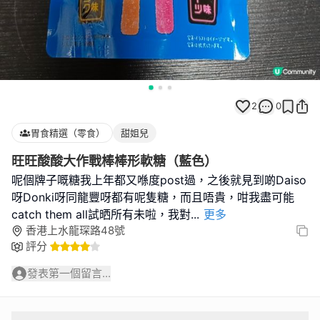
2
0
胃食精選（零食）
甜姐兒
旺旺酸酸大作戰棒棒形軟糖（藍色）
呢個牌子嘅糖我上年都又喺度post過，之後就見到啲Daiso
呀Donki呀同龍豐呀都有呢隻糖，而且唔貴，咁我盡可能
catch them all試晒所有未啦，我對
...
更多
香港上水龍琛路48號
評分
發表第一個留言...