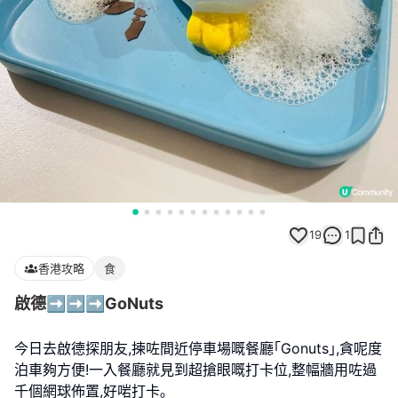
19
1
香港攻略
食
啟德➡️➡️➡️GoNuts
今日去啟德探朋友,揀咗間近停車場嘅餐廳｢Gonuts｣,貪呢度
泊車夠方便!一入餐廳就見到超搶眼嘅打卡位,整幅牆用咗過
千個網球佈置,好啱打卡｡