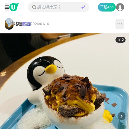
下載App
啫喱
2026/01/16
1
/
12
Next