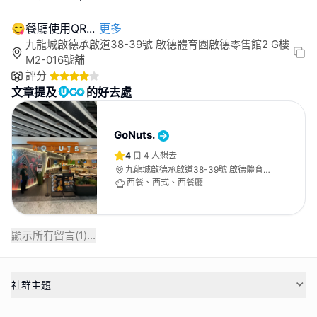
😋餐廳使用QR
...
更多
九龍城啟德承啟道38-39號 啟德體育園啟德零售館2 G樓
M2-016號舖
評分
文章提及
的好去處
GoNuts.
4
4
人想去
九龍城啟德承啟道38-39號 啟德體育園
啟德零售館2 G樓M2-016號舖
西餐、西式、西餐廳
顯示所有留言(
1
)...
社群主題