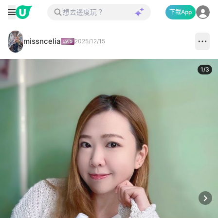
下載App
missncelia
2025/12/15
1
/
3
Next