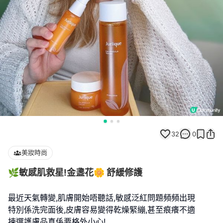
32
0
美妝時尚
🌿敏感肌救星!金盞花🌼 舒緩修護
最近天氣轉變,肌膚開始唔聽話,敏感泛紅問題頻頻出現
特別係洗完面後,皮膚容易變得乾燥緊繃,甚至痕癢不適
揀選護膚品真係要格外小心!