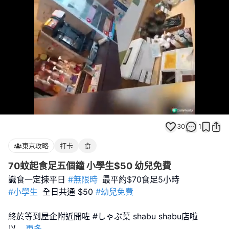
Loaded
:
Unmute
100.00%
30
1
東京攻略
打卡
食
70蚊起食足五個鐘 小學生$50 幼兒免費
識食一定揀平日
#無限時
#小學生
全日共通 $50
#幼兒免費
終於等到屋企附近開咗 #しゃぶ葉 shabu shabu店啦
以
...
更多