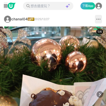
下載App
chanal04
2025/12/27
1
/
4
Next