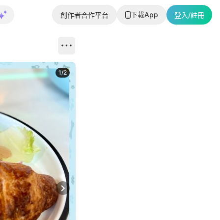
下載App
創作者合作平台
登入/註冊
1
/
2
即睇更多社
Next slide
返回帖文