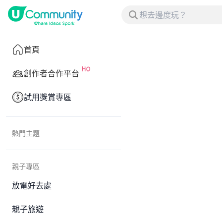
首頁
創作者合作平台
試用獎賞專區
熱門主題
親子專區
放電好去處
親子旅遊