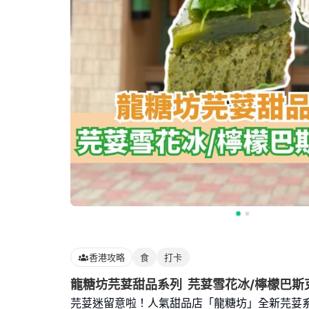
香港攻略
食
打卡
龍糖坊芫荽甜品系列 芫荽雪花冰/檸檬巴斯
芫荽迷留意啦！人氣甜品店「龍糖坊」全新芫荽