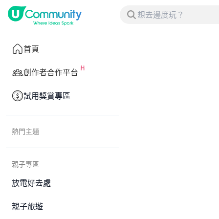
首頁
創作者合作平台
試用獎賞專區
熱門主題
親子專區
放電好去處
親子旅遊