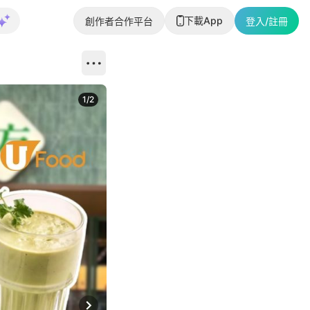
下載App
創作者合作平台
登入/註冊
1
/
2
即睇更多社