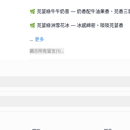
🌿 芫荽綠牛牛奶昔 — 奶香配牛油果香、芫香三
🌿 芫荽綠洲雪花冰 — 冰感綿密，啖啖芫荽香
...
更多
顯示所有留言(
1
)...