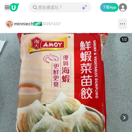
下載App
minniech
2025/12/27
1
/
2
Next