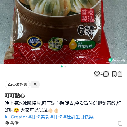
4
1
香港攻略
食
叮叮點心
晚上凍冰冰嘅時候,叮叮點心暖暖胃,今次買咗鮮蝦菜苗餃,好
#UCreator
#打卡美食
#打卡
#社群生日快樂
香港