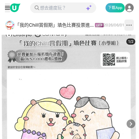
下載App
「我的Chill賞假期」填色比賽投票進行中✅
2026/06/01
1
/
2
Next