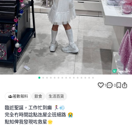
1
0
著數報料
飲食
生活百貨
臨近聖誕，工作忙到癲 🏃‍♀️💨
完全冇時間諗點氹屋企班細路 😭
點知俾我發現咗救星🌟