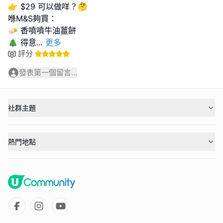
👉 $29 可以做咩？🤔
喺M&S夠買：
🧈 香噴噴牛油薑餅
🎄 得意
...
更多
評分
發表第一個留言...
社群主題
熱門地點