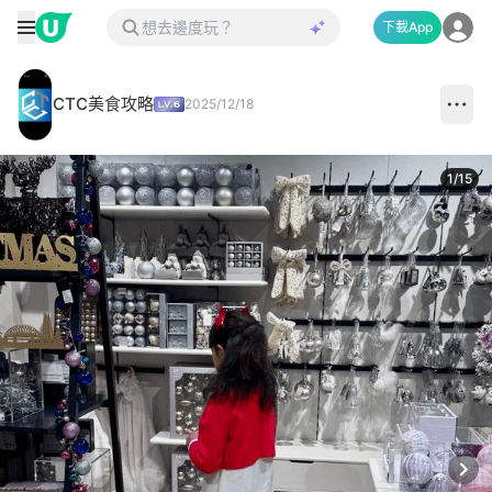
下載App
CTC美食攻略
2025/12/18
1
/
15
Next