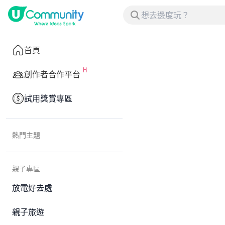
首頁
創作者合作平台
試用獎賞專區
熱門主題
親子專區
放電好去處
親子旅遊