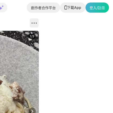
下載App
創作者合作平台
登入/註冊
1
/
3