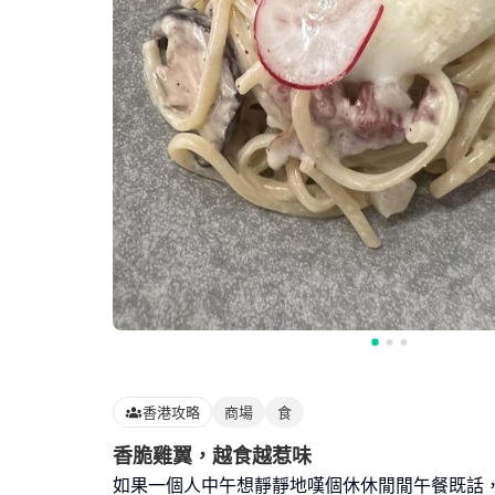
香港攻略
商場
食
香脆雞翼，越食越惹味
如果一個人中午想靜靜地嘆個休休閒閒午餐既話，屯門市