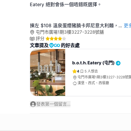
Eatery 絕對會係一個唔錯既選擇。
揀左 $108 溫泉蛋煙豬腩卡邦尼意大利麵，
...
更
屯門市廣場1期3樓3227-3228號舖
評分
文章提及
的好去處
b.o.t.h. Eatery (屯門)
4
5
人想去
屯門市廣場1期3樓3227-3228號
漢堡、西式、西餐廳
發表第一個留言...