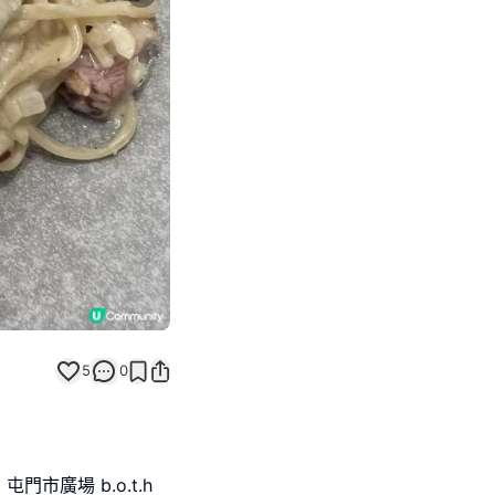
Next slide
5
0
廣場 b.o.t.h