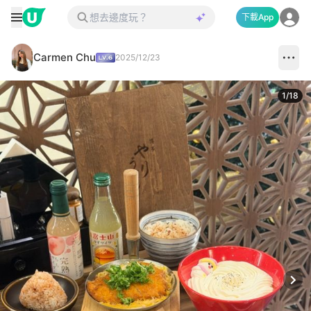
下載App
Carmen Chu
2025/12/23
1
/
18
Next