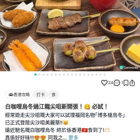
24
1
香港攻略
打卡
食
白咖哩烏冬過江龍尖咀新開張！😋 必試！
經常遊走尖沙咀嘅大家可以試埋福岡名物｢博多槍烏冬｣
已正式登陸尖沙咀美麗華!!😽
遠近馳名嘅白咖哩烏冬 終於係香港🇭🇰食到了!🫶🏻
真係好好味!!!😍😍 同我之
...
更多