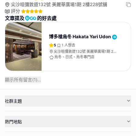
尖沙咀彌敦道132號 美麗華廣場1期 2樓228號舖
評分
文章提及
的好去處
博多槍烏冬 Hakata Yari Udon
5
1
人想去
尖沙咀彌敦道132號 美麗華廣場1期 2樓
228號舖
烏冬、日式、烏冬專門店
顯示所有留言(
1
)...
社群主題
熱門地點