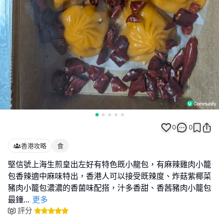
0
0
香港攻略
食
堅信號上海生煎皇出左好有特色既小龍包，有麻辣雞肉小籠
包香辣適中麻味特出，香港人可以接受既辣度、炸菇紫椰菜
豬肉小籠包濃濃的香菌味配搭，汁多香甜、香茜豬肉小籠包
最鐘
...
更多
評分