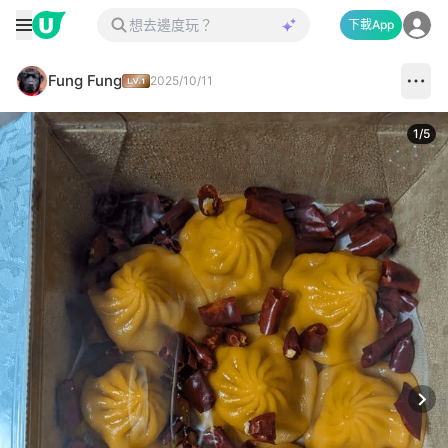
下載App
Fung Fung
2025/10/11
1
/
5
Next