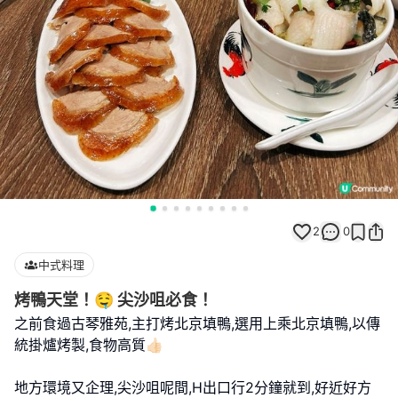
2
0
中式料理
烤鴨天堂！🤤 尖沙咀必食！
之前食過古琴雅苑,主打烤北京填鴨,選用上乘北京填鴨,以傳
統掛爐烤製,食物高質👍🏻
地方環境又企理,尖沙咀呢間,H出口行2分鐘就到,好近好方