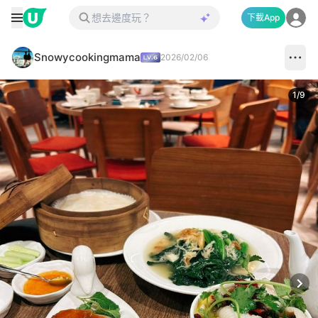
下載App
Snowycookingmama
2026/02/06
1
/
9
Next