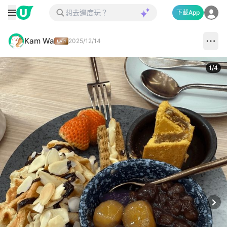
下載App
Kam Wa
2025/12/14
1
/
4
Next