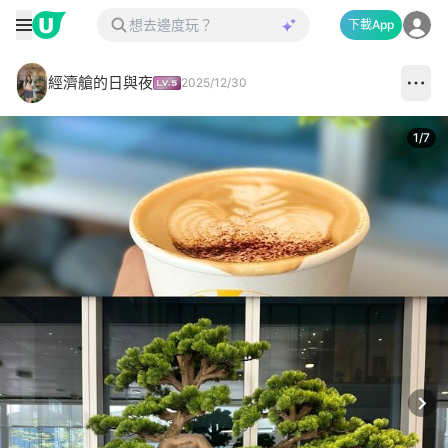
下載App
經濟艙的日與夜
2025/12/30
1
/
7
Next