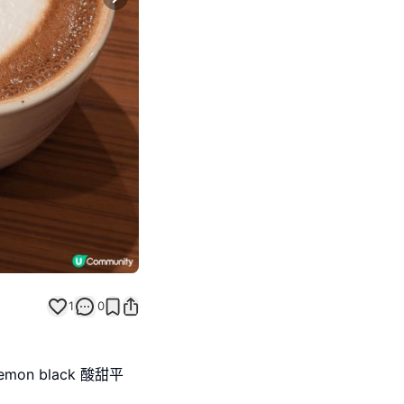
Next slide
1
0
emon black 酸甜平