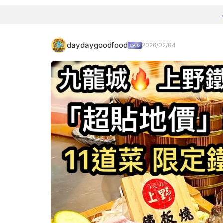
daydaygoodfood
2026/02/04