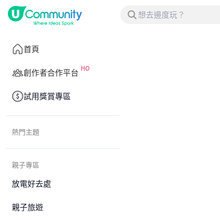
首頁
創作者合作平台
試用獎賞專區
熱門主題
親子專區
放電好去處
親子旅遊