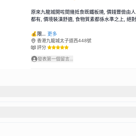
原來九龍城開咗間幾抵食既鐵板燒, 價錢豐儉由人
都有, 價境裝潢舒適, 食物質素都係水準之上, 絕對
💰限
...
更多
香港九龍城太子道西448號
評分
發表第一個留言...