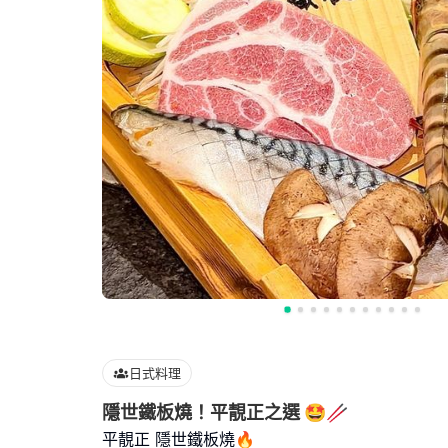
日式料理
隱世鐵板燒！平靚正之選 🤩🥢
平靚正 隱世鐵板燒🔥