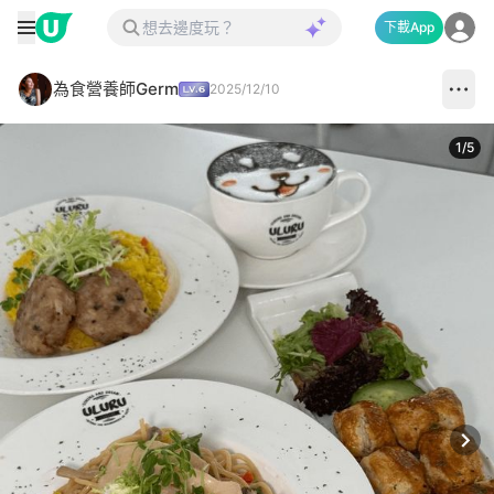
下載App
為食營養師Germ
2025/12/10
1
/
5
Next