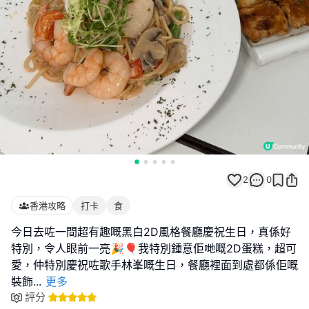
2
0
香港攻略
打卡
食
今日去咗一間超有趣嘅黑白2D風格餐廳慶祝生日，真係好
特別，令人眼前一亮🎉🎈我特別鍾意佢哋嘅2D蛋糕，超可
愛，仲特別慶祝咗歌手林峯嘅生日，餐廳裡面到處都係佢嘅
裝飾
...
更多
評分