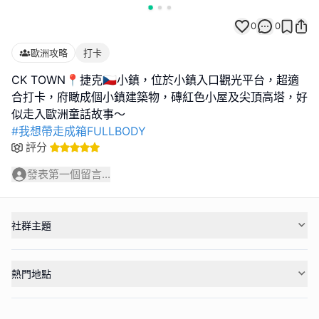
0
0
歐洲攻略
打卡
CK TOWN📍捷克🇨🇿小鎮，位於小鎮入口觀光平台，超適
合打卡，府瞰成個小鎮建築物，磚紅色小屋及尖頂高塔，好
#我想帶走成箱FULLBODY
評分
發表第一個留言...
社群主題
熱門地點