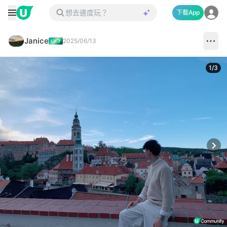
下載App
Janice
2025/06/13
1
/
3
Next