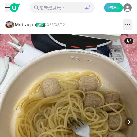
下載App
Mrdragon
2025/02/22
1
/
5
Next