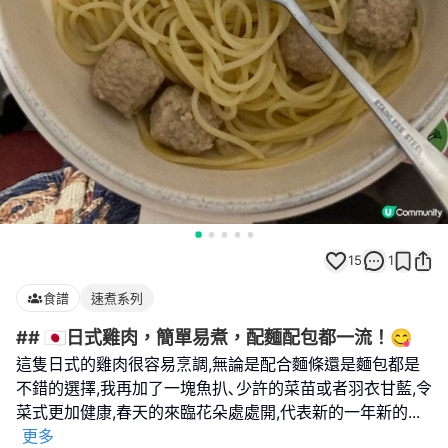
15
1
食譜
速煮系列
## 🇯🇵日式雞肉，簡單易煮，配麵配包都一流！😋
這隻日式的雞肉很容易烹調,無論是配合麵條還是麵包都是
不錯的選擇,我再加了一塊魚扒､少許的菜苗或者羽衣甘藍,令
菜式更加健康,春天的來臨花朵處處開,代表新的一年新的
...
更多