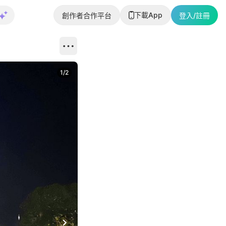
下載App
創作者合作平台
登入/註冊
1
/
2
即睇更多社