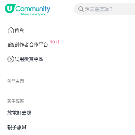
首頁
創作者合作平台
試用獎賞專區
熱門主題
親子專區
放電好去處
親子旅遊