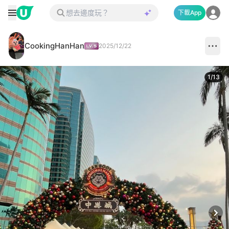
下載App
CookingHanHan
2025/12/22
1
/
13
Next