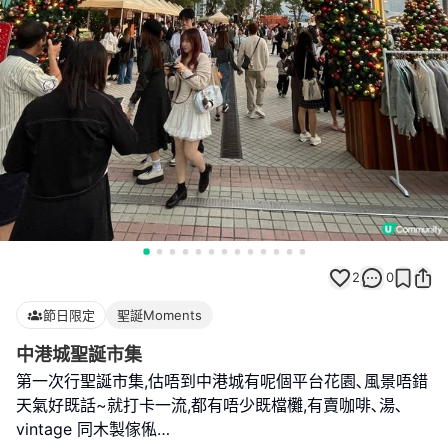
2
0
節日限定
聖誕Moments
中港城聖誕市集
第一次行聖誕市集,估唔到中港城有呢個平台花園､風景唔錯
天氣好既話~就打卡一流,都有唔少既檔㰙,有賣咖啡､湯､
vintage 同木製傢俬…