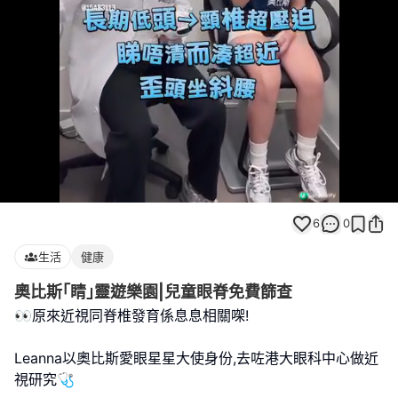
Loaded
:
Unmute
100.00%
6
0
生活
健康
奧比斯｢睛｣靈遊樂園|兒童眼脊免費篩查
👀原來近視同脊椎發育係息息相關㗎!
Leanna以奧比斯愛眼星星大使身份,去咗港大眼科中心做近
視研究🩺