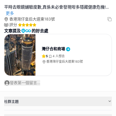
平時去眼鏡舖驗度數,真係未必會發現咁多隱藏健康危機!
...
更多
香港灣仔皇后大道東183號
評分
文章提及
的好去處
灣仔合和商場
5
4
人想去
香港灣仔皇后大道東183號
發表第一個留言...
社群主題