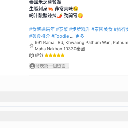
泰國米芝蓮餐廳
生蝦刺身🦐 非常美味🤤
啲汁酸酸辣辣🌶️ 勁開胃😋
#食飽過馬年
#泰菜
#步步糕升
#泰國美食
#旅行
#美食推介
#Foodie
...
更多
991 Rama I Rd, Khwaeng Pathum Wan, Pathum
Maha Nakhon 10330泰國
評分
發表第一個留言...