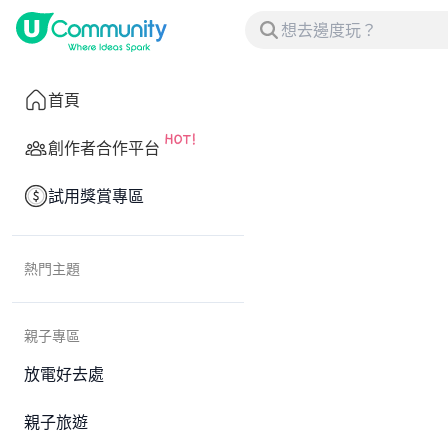
首頁
創作者合作平台
試用獎賞專區
熱門主題
親子專區
放電好去處
親子旅遊