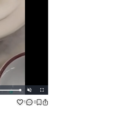
Unmute
Fullscreen
1
0