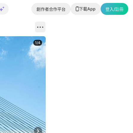
下載App
創作者合作平台
登入/註冊
1
/
4