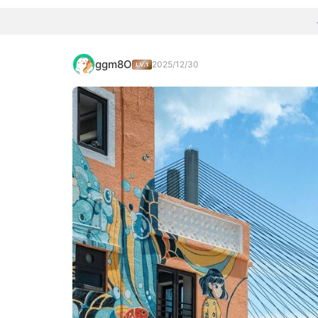
ggm8O
2025/12/30