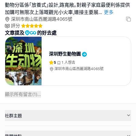
動物分區係｢放養式｣設計,路寬敞｡對親子家庭最便利係提供
加購可無限次上落嘅觀光小火車,連接主要展
...
更多
深圳市南山區西麗湖路4065號
評分
文章提及
的好去處
深圳野生動物園
5
1
人想去
深圳市南山區西麗湖路4065號
顯示所有留言(
1
)...
社群主題