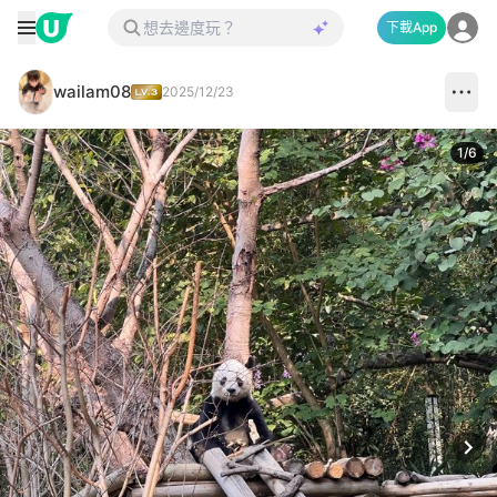
下載App
wailam08
2025/12/23
1
/
6
Next