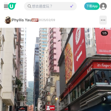
下載App
Phyllis Yau
2025/02/09
1
/
5
Next