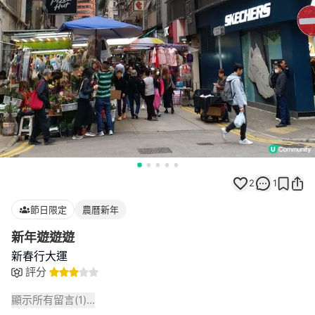
2
1
節日限定
農曆新年
新年遊遊遊
新春行大運
評分
顯示所有留言(
1
)...