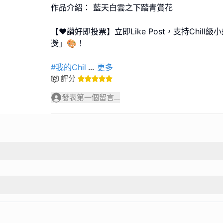
作品介紹： 藍天白雲之下踏青賞花
【❤️讚好即投票】立即Like Post，支持Chil
獎」🎨！
#我的Chil
...
更多
評分
發表第一個留言...