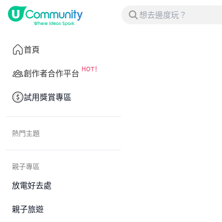
首頁
創作者合作平台
試用獎賞專區
熱門主題
親子專區
放電好去處
親子旅遊