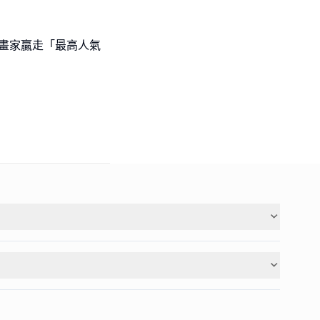
l級小畫家贏走「最高人氣