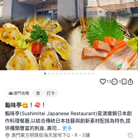
13
0
澳門攻略
食
打卡
鮨味亭😋！🍣！
鮨味亭(Sushimitei Japanese Restaurant)是澳連鎖日本創
作料理餐廳,以結合傳統日本技藝與創新素材配搭為特色,提
供種類豐富的刺身､壽司
...
更多
澳門東方明珠街海天居地下Q、R、S鋪