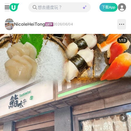
下載App
NicoleHeiTong
2026/06/04
1
/
13
Next