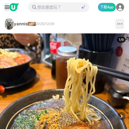
下載App
yannis
2025/12/29
1
/
9
Next