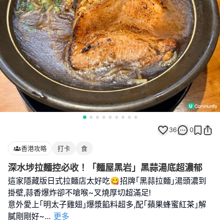
36
0
香港攻略
打卡
食
深水埗拉麵控必收！「麵屋黑岩」黑蒜湯底超濃郁
這家隱藏版日式拉麵店太好吃😋招牌｢黑蒜拉麵｣湯頭濃到
掛壁,蒜香爆炸卻不嗆喉~叉燒厚切超滿足!
意外愛上｢明太子雞翅｣爆漿餡料超多,配｢蘋果蜂蜜紅茶｣解
膩剛剛好~
...
更多