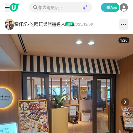
下載App
積仔記-吃喝玩樂旅遊達人
2025/12/09
1
/
20
Next