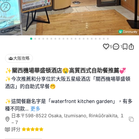
5
1
大阪攻略
✨️關西機場華盛頓酒店🤤高質西式自助餐推薦💞
✨今次推薦和分享位於大阪五星級酒店「關西機場華盛頓
酒店」的自助式早餐🤭
✨️這間餐廳名字是「waterfront kitchen garden」，有多
種不同款
...
更多
日本〒598-8522 Osaka, Izumisano, Rinkūōraikita, １
−７
評分