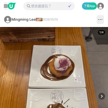
下載App
Mingming Lee
2025/10/10
1
/
4
Next