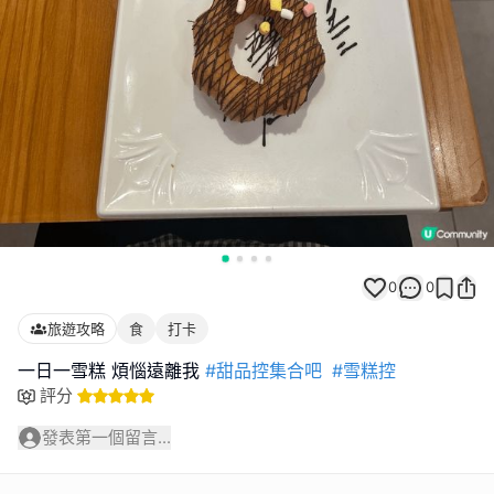
0
0
旅遊攻略
食
打卡
一日一雪糕 煩惱遠離我
#甜品控集合吧
#雪糕控
評分
發表第一個留言...