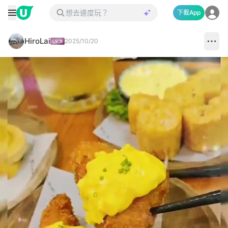
下載App
HiroLai
2025/10/20