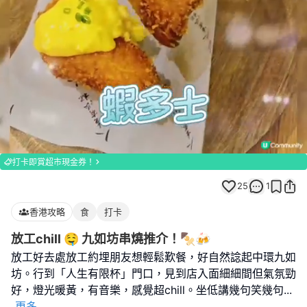
Loaded
:
Unmute
100.00%
打卡即賞超市現金券！
25
1
香港攻略
食
打卡
放工chill 🤤 九如坊串燒推介！🍢🍻
放工好去處放工約埋朋友想輕鬆歎餐，好自然諗起中環九如
坊。行到「人生有限杯」門口，見到店入面細細間但氣氛勁
好，燈光暖黃，有音樂，感覺超chill。坐低講幾句笑幾句
...
更多