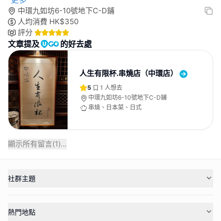
中環九如坊6-10號地下C-D鋪
人均消費
HK$
350
評分
文章提及
的好去處
人生有限杯.串燒店（中環店）
5
1
人想去
中環九如坊6-10號地下C-D鋪
串燒、日本菜、日式
顯示所有留言(
1
)...
社群主題
熱門地點