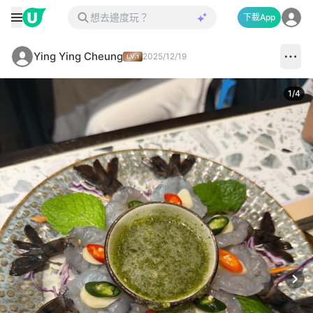
下載App
Ying Ying Cheung
2025/12/19
1
/
4
Next