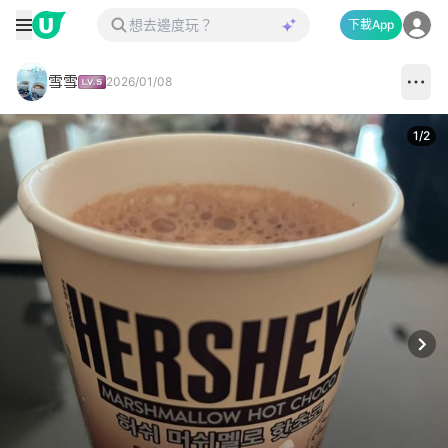
下載App
雪雪
2026/01/08
1
/
2
Next