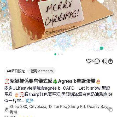
5
0
節日限定
聖誕Moments
🎅🏻聖誕梗係要有儀式感🎄Agnes b聖誕蛋糕🎂
多謝ULifestyle請我食agnès b. CAFÉ – Let it snow 聖誕
蛋糕 🎂🎅🏻超sharp紅色嘅蛋糕,面頭舖滿雪白色奶油忌廉,好
似一片雪
...
更多
Shop 280, Cityplaza, 18 Tai Koo Shing Rd, Quarry Bay,
香港