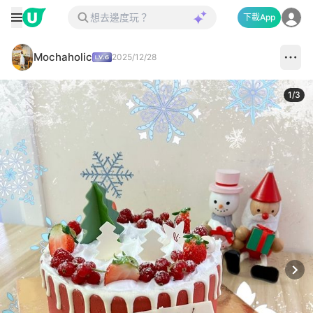
下載App
Mochaholic
2025/12/28
1
/
3
Next