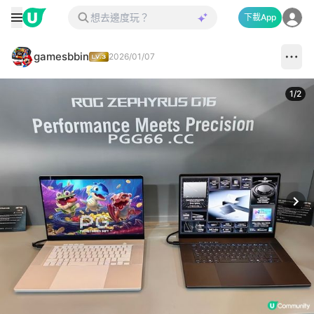
下載App
gamesbbin
2026/01/07
1
/
2
Next