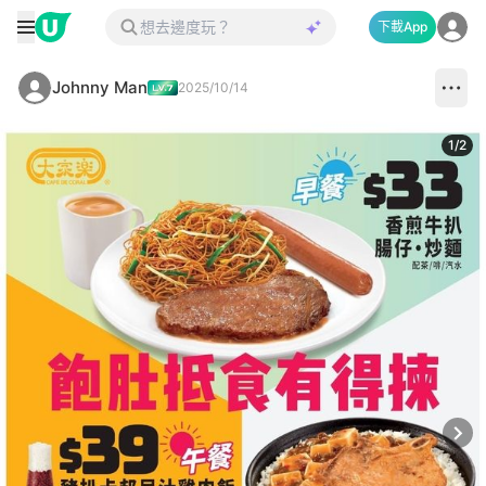
下載App
Johnny Man
2025/10/14
1
/
2
Next