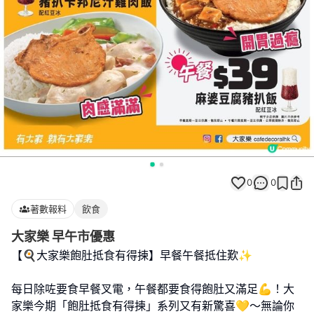
0
0
著數報料
飲食
大家樂 早午市優惠
【🍳大家樂飽肚抵食有得揀】早餐午餐抵住歎✨
每日除咗要食早餐叉電，午餐都要食得飽肚又滿足💪！大
家樂今期「飽肚抵食有得揀」系列又有新驚喜💛～無論你