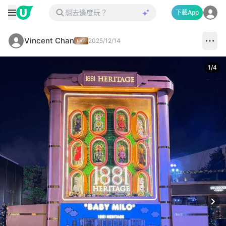
下載App
Vincent Chan
2025/12/14
1
/
4
Next