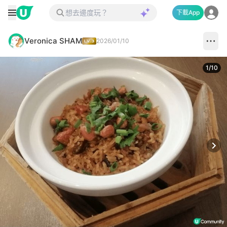
下載App
Veronica SHAM
2026/01/10
1
/
10
Next