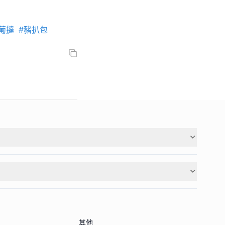
葡撻
#豬扒包
其他