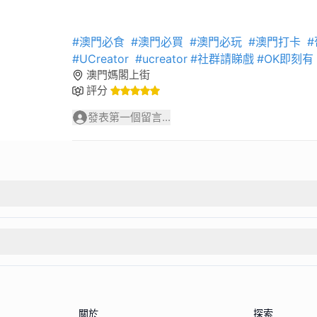
#澳門必食
#澳門必買
#澳門必玩
#澳門打卡
#
#UCreator
#ucreator
#社群請睇戲
#OK即刻有
澳門媽閣上街
評分
發表第一個留言...
關於
探索