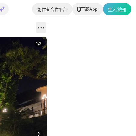
下載App
創作者合作平台
登入/註冊
1
/
2
即睇更多社