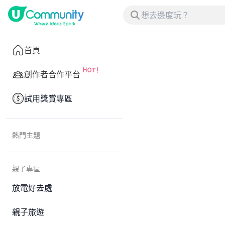
首頁
創作者合作平台
試用獎賞專區
熱門主題
親子專區
放電好去處
親子旅遊