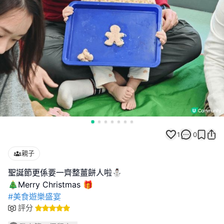
1
0
親子
聖誕節更係要一齊整薑餅人啦⛄
#美食遊樂盛宴
評分