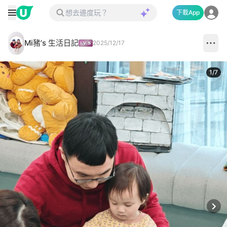
下載App
Mi豬’s 生活日記
2025/12/17
1
/
7
Next