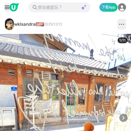
下載App
wklsandra
2025/12/12
1
/
11
Next