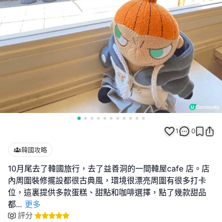
1
0
韓國攻略
10月尾去了韓國旅行，去了益善洞的一間韓屋cafe 店。店
內周圍裝修擺設都很古典風，環境很漂亮周圍有很多打卡
位，這裏提供多款蛋糕、甜點和咖啡選擇，點了幾款甜品
都
...
更多
評分