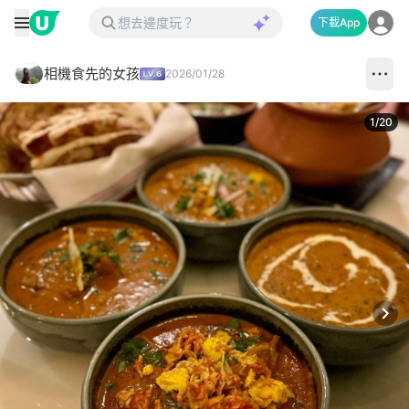
下載App
相機食先的女孩
2026/01/28
1
/
20
Next