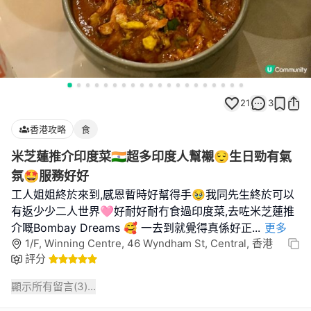
21
3
香港攻略
食
米芝蓮推介印度菜🇮🇳超多印度人幫襯😌生日勁有氣
氛🤩服務好好
工人姐姐終於來到,感恩暫時好幫得手🥹我同先生終於可以
有返少少二人世界🩷好耐好耐冇食過印度菜,去咗米芝蓮推
介嘅Bombay Dreams 🥰 一去到就覺得真係好正
...
更多
1/F, Winning Centre, 46 Wyndham St, Central, 香港
評分
顯示所有留言(
3
)...