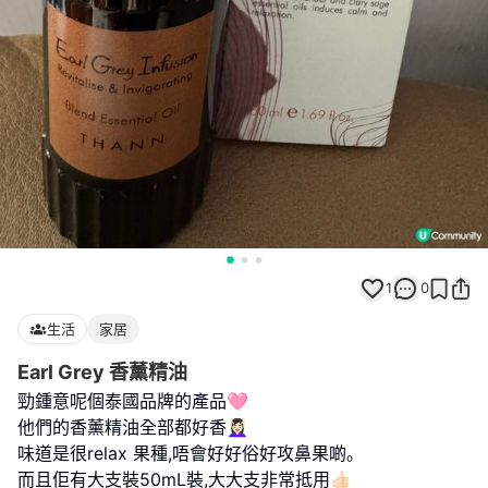
1
0
生活
家居
Earl Grey 香薰精油
勁鍾意呢個泰國品牌的產品🩷
他們的香薰精油全部都好香💆🏻‍♀️
味道是很relax 果種,唔會好好俗好攻鼻果啲｡