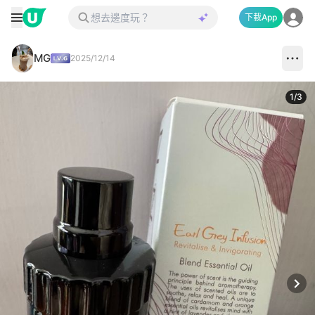
下載App
MG
2025/12/14
1
/
3
Next