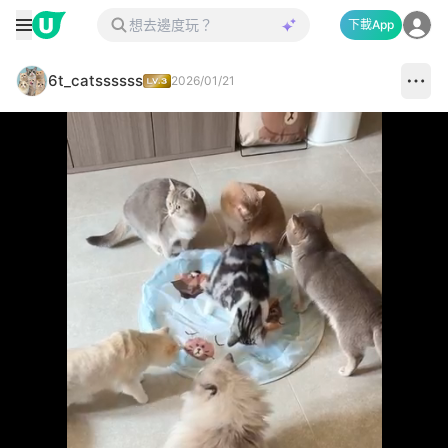
下載App
6t_catssssss
2026/01/21