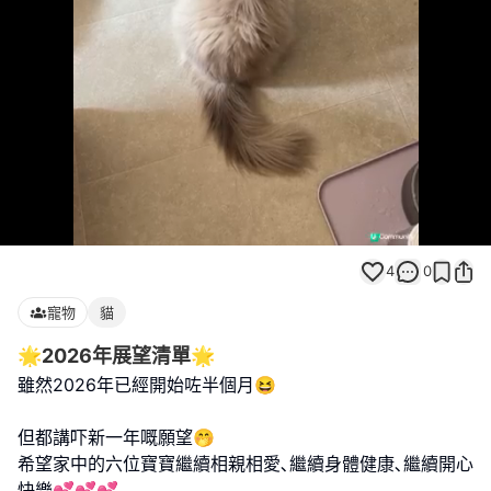
Loaded
:
Unmute
100.00%
4
0
寵物
貓
🌟2026年展望清單🌟
雖然2026年已經開始咗半個月😆
但都講吓新一年嘅願望🤭
希望家中的六位寶寶繼續相親相愛､繼續身體健康､繼續開心
快樂💕💕💕