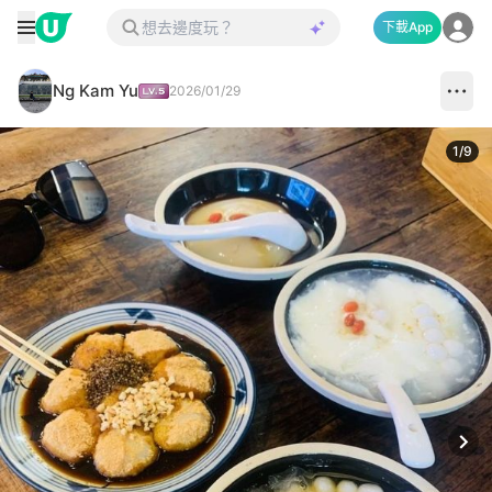
下載App
Ng Kam Yu
2026/01/29
1
/
9
Next