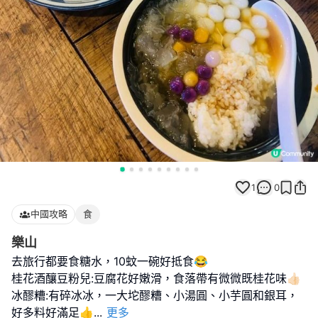
1
0
中國攻略
食
樂山
去旅行都要食糖水，10蚊一碗好抵食😂
桂花酒釀豆粉兒:豆腐花好嫩滑，食落帶有微微既桂花味👍🏻
冰醪糟:有碎冰冰，一大坨醪糟、小湯圓、小芋圓和銀耳，
好多料好滿足👍
...
更多