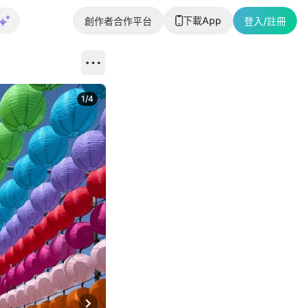
下載App
創作者合作平台
登入/註冊
1
/
4