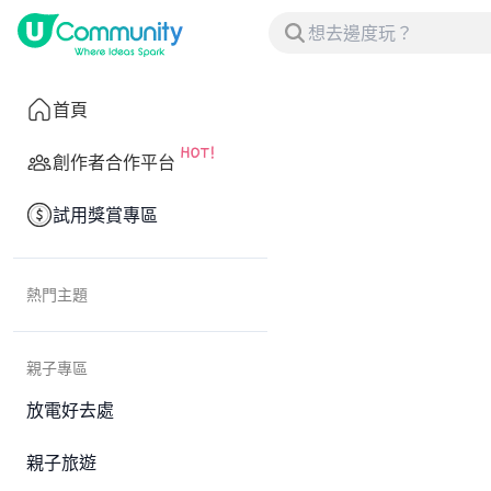
首頁
創作者合作平台
試用獎賞專區
熱門主題
親子專區
放電好去處
親子旅遊