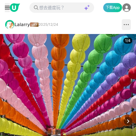
下載App
Lalarry
2025/12/24
1
/
4
Next